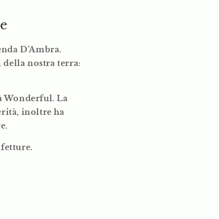
re
zienda D'Ambra.
della nostra terra:
tà Wonderful. La
ità, inoltre ha
e.
fetture.