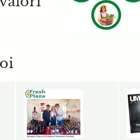
 valori
oi