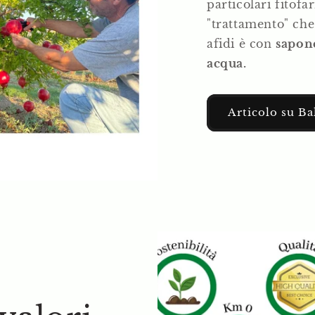
particolari fitofa
"trattamento" che
afidi è con
sapon
acqua.
Articolo su B