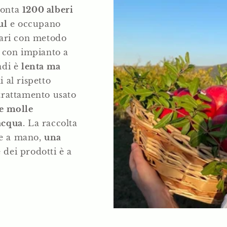
conta
1200 alberi
ul
e occupano
ttari con metodo
i con impianto a
ndi è
lenta ma
i al rispetto
 trattamento usato
e molle
 acqua
. La raccolta
ne a mano,
una
 dei prodotti è a