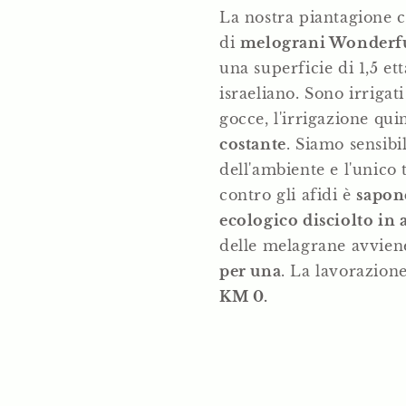
La nostra piantagione 
di
melograni Wonderf
una superficie di 1,5 e
israeliano. Sono irrigat
gocce, l'irrigazione qui
costante
. Siamo sensibil
dell'ambiente e l'unico
contro gli afidi è
sapon
ecologico disciolto in
delle melagrane avvie
per una
. La lavorazione
KM 0.