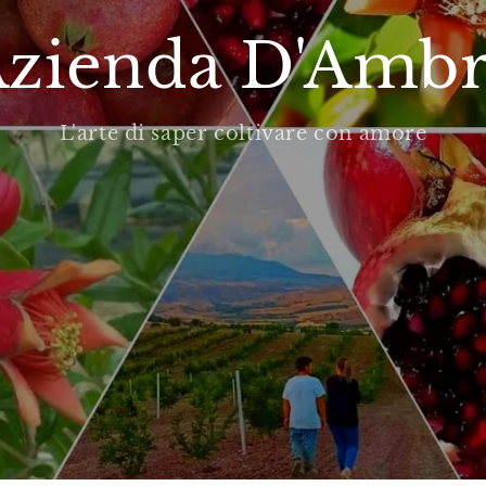
zienda D'Amb
L'arte di saper coltivare con amore